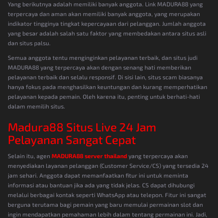
Yang berikutnya adalah memiliki banyak anggota. Link MADURA88 yang
terpercaya dan aman akan memiliki banyak anggota, yang merupakan
indikator tingginya tingkat kepercayaan dari pelanggan. Jumlah anggota
yang besar adalah salah satu faktor yang membedakan antara situs asli
dan situs palsu.
Semua anggota tentu menginginkan pelayanan terbaik, dan situs judi
MADURA88 yang terpercaya akan dengan senang hati memberikan
pelayanan terbaik dan selalu responsif. Di sisi lain, situs scam biasanya
hanya fokus pada menghasilkan keuntungan dan kurang memperhatikan
pelayanan kepada pemain. Oleh karena itu, penting untuk berhati-hati
dalam memilih situs.
Madura88 Situs Live 24 Jam
Pelayanan Sangat Cepat
Selain itu, agen
MADURA88 server thailand
yang terpercaya akan
menyediakan layanan pelanggan (Customer Service/CS) yang tersedia 24
jam sehari. Anggota dapat memanfaatkan fitur ini untuk meminta
informasi atau bantuan jika ada yang tidak jelas. CS dapat dihubungi
melalui berbagai kontak seperti WhatsApp atau telepon. Fitur ini sangat
berguna terutama bagi pemain yang baru memulai permainan slot dan
ingin mendapatkan pemahaman lebih dalam tentang permainan ini. Jadi,