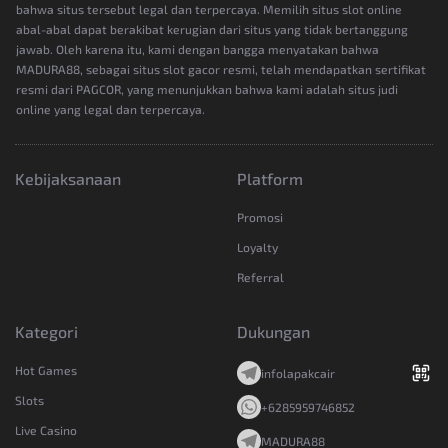
bahwa situs tersebut legal dan terpercaya. Memilih situs slot online
abal-abal dapat berakibat kerugian dari situs yang tidak bertanggung
jawab. Oleh karena itu, kami dengan bangga menyatakan bahwa
MADURA88, sebagai situs slot gacor resmi, telah mendapatkan sertifikat
resmi dari PAGCOR, yang menunjukkan bahwa kami adalah situs judi
online yang legal dan terpercaya.
Kebijaksanaan
Platform
Promosi
Loyalty
Referral
Kategori
Dukungan
Hot Games
infolapakcair
Slots
+6285959746852
Live Casino
MADURA88