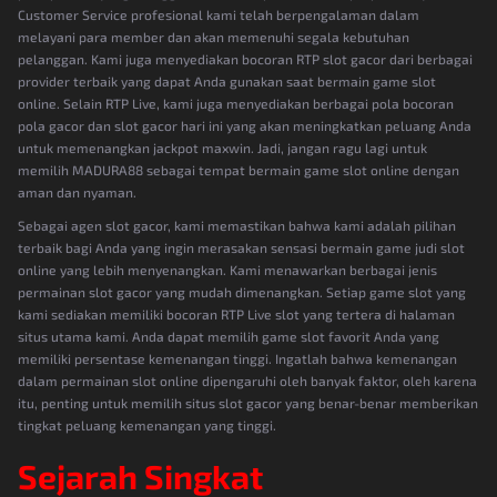
Customer Service profesional kami telah berpengalaman dalam
melayani para member dan akan memenuhi segala kebutuhan
pelanggan. Kami juga menyediakan bocoran RTP slot gacor dari berbagai
provider terbaik yang dapat Anda gunakan saat bermain game slot
online. Selain RTP Live, kami juga menyediakan berbagai pola bocoran
pola gacor dan slot gacor hari ini yang akan meningkatkan peluang Anda
untuk memenangkan jackpot maxwin. Jadi, jangan ragu lagi untuk
memilih MADURA88 sebagai tempat bermain game slot online dengan
aman dan nyaman.
Sebagai agen slot gacor, kami memastikan bahwa kami adalah pilihan
terbaik bagi Anda yang ingin merasakan sensasi bermain game judi slot
online yang lebih menyenangkan. Kami menawarkan berbagai jenis
permainan slot gacor yang mudah dimenangkan. Setiap game slot yang
kami sediakan memiliki bocoran RTP Live slot yang tertera di halaman
situs utama kami. Anda dapat memilih game slot favorit Anda yang
memiliki persentase kemenangan tinggi. Ingatlah bahwa kemenangan
dalam permainan slot online dipengaruhi oleh banyak faktor, oleh karena
itu, penting untuk memilih situs slot gacor yang benar-benar memberikan
tingkat peluang kemenangan yang tinggi.
Sejarah Singkat