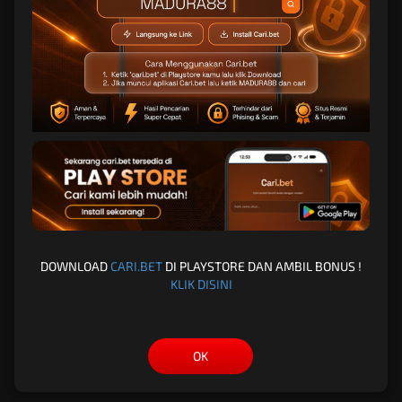
pelayanan terbaik dan selalu responsif. Di sisi lain, situs scam biasanya
hanya fokus pada menghasilkan keuntungan dan kurang memperhatikan
pelayanan kepada pemain. Oleh karena itu, penting untuk berhati-hati
dalam memilih situs.
Madura88 Situs Live 24 Jam
Pelayanan Sangat Cepat
Selain itu, agen
MADURA88 server thailand
yang terpercaya akan
menyediakan layanan pelanggan (Customer Service/CS) yang tersedia 24
jam sehari. Anggota dapat memanfaatkan fitur ini untuk meminta
informasi atau bantuan jika ada yang tidak jelas. CS dapat dihubungi
melalui berbagai kontak seperti WhatsApp atau telepon. Fitur ini sangat
berguna terutama bagi pemain yang baru memulai permainan slot dan
ingin mendapatkan pemahaman lebih dalam tentang permainan ini. Jadi,
DOWNLOAD
CARI.BET
DI PLAYSTORE DAN AMBIL BONUS !
jangan ragu untuk menghubungi CS yang tersedia.
KLIK DISINI
Oleh karena itu situs MADURA88 telah dikenal dengan penyedia slot
gacor terbaik yang bisa memberikan kemenangan terbaik yang bisa
memberikan keuntungan besar setiap hari. Melakukan pendaftaran di
OK
situs gacor terbaik juga akan mendatangkan dengan keuntungan dengan
bonus terbaik setiap hari.