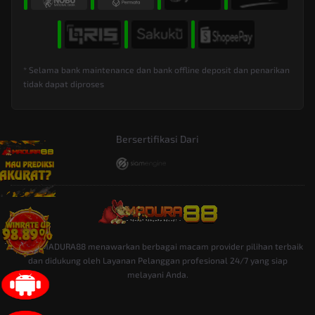
* Selama bank maintenance dan bank offline deposit dan penarikan
tidak dapat diproses
Bersertifikasi Dari
©2026 MADURA88 menawarkan berbagai macam provider pilihan terbaik
dan didukung oleh Layanan Pelanggan profesional 24/7 yang siap
melayani Anda.