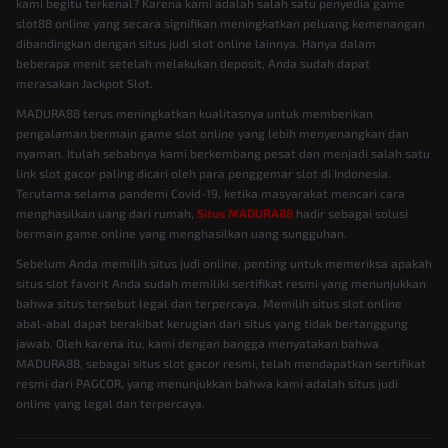
kami begitu terkenal? Karena kami adalah salah satu penyedia game
slot88 online yang secara signifikan meningkatkan peluang kemenangan
dibandingkan dengan situs judi slot online lainnya. Hanya dalam
beberapa menit setelah melakukan deposit, Anda sudah dapat
merasakan Jackpot Slot.
MADURA88 terus meningkatkan kualitasnya untuk memberikan
pengalaman bermain game slot online yang lebih menyenangkan dan
nyaman. Itulah sebabnya kami berkembang pesat dan menjadi salah satu
link slot gacor paling dicari oleh para penggemar slot di Indonesia.
Terutama selama pandemi Covid-19, ketika masyarakat mencari cara
menghasilkan uang dari rumah,
Situs MADURA88
hadir sebagai solusi
bermain game online yang menghasilkan uang sungguhan.
Sebelum Anda memilih situs judi online, penting untuk memeriksa apakah
situs slot favorit Anda sudah memiliki sertifikat resmi yang menunjukkan
bahwa situs tersebut legal dan terpercaya. Memilih situs slot online
abal-abal dapat berakibat kerugian dari situs yang tidak bertanggung
jawab. Oleh karena itu, kami dengan bangga menyatakan bahwa
MADURA88, sebagai situs slot gacor resmi, telah mendapatkan sertifikat
resmi dari PAGCOR, yang menunjukkan bahwa kami adalah situs judi
online yang legal dan terpercaya.