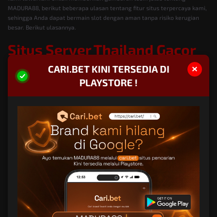
MADURA88, berikut beberapa ulasan tentang fitur situs terpercaya kami,
sehingga Anda dapat bermain slot dengan aman tanpa risiko kerugian
besar. Berikut ulasannya.
Situs Server Thailand Gacor
RTP Tertinggi Madura88
×
CARI.BET KINI TERSEDIA DI
PLAYSTORE !
Situs MADURA88 yang terpercaya di tahun 2024 pasti memiliki tampilan
yang menarik dan selalu diperbarui. Ini bertujuan untuk menarik minat
pemain agar lebih tertarik untuk bergabung. Tampilan situs adalah aspek
penting yang memengaruhi reputasi sebuah agen, sehingga situs yang
dibuat secara sembarangan dapat menjadi indikasi bahwa situs tersebut
kurang dapat dipercaya.
Yang berikutnya adalah memiliki banyak anggota. Link MADURA88 yang
terpercaya dan aman akan memiliki banyak anggota, yang merupakan
indikator tingginya tingkat kepercayaan dari pelanggan. Jumlah anggota
yang besar adalah salah satu faktor yang membedakan antara situs asli
dan situs palsu.
Semua anggota tentu menginginkan pelayanan terbaik, dan situs judi
MADURA88 yang terpercaya akan dengan senang hati memberikan