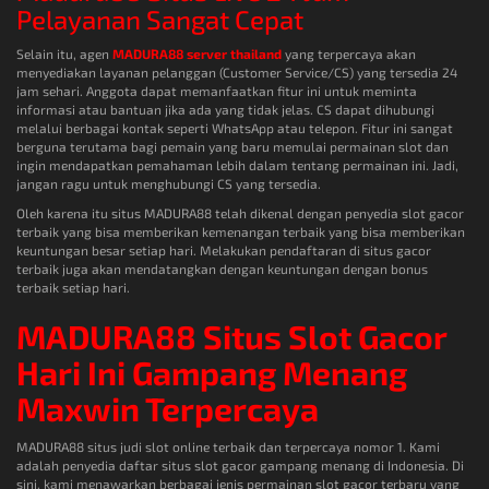
Pelayanan Sangat Cepat
Selain itu, agen
MADURA88 server thailand
yang terpercaya akan
menyediakan layanan pelanggan (Customer Service/CS) yang tersedia 24
jam sehari. Anggota dapat memanfaatkan fitur ini untuk meminta
informasi atau bantuan jika ada yang tidak jelas. CS dapat dihubungi
melalui berbagai kontak seperti WhatsApp atau telepon. Fitur ini sangat
berguna terutama bagi pemain yang baru memulai permainan slot dan
ingin mendapatkan pemahaman lebih dalam tentang permainan ini. Jadi,
jangan ragu untuk menghubungi CS yang tersedia.
Oleh karena itu situs MADURA88 telah dikenal dengan penyedia slot gacor
terbaik yang bisa memberikan kemenangan terbaik yang bisa memberikan
keuntungan besar setiap hari. Melakukan pendaftaran di situs gacor
terbaik juga akan mendatangkan dengan keuntungan dengan bonus
terbaik setiap hari.
MADURA88 Situs Slot Gacor
Hari Ini Gampang Menang
Maxwin Terpercaya
MADURA88 situs judi slot online terbaik dan terpercaya nomor 1. Kami
adalah penyedia daftar situs slot gacor gampang menang di Indonesia. Di
sini, kami menawarkan berbagai jenis permainan slot gacor terbaru yang