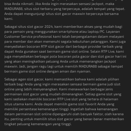
bisa Anda nikmati. Jika Anda ingin merasakan sensasi jackpot, maka
MADURA88, situs slot terbaru yang terpercaya, adalah tempat yang tepat.
Anda dapat mengunjungi situs slot gacor maxwin terpercaya bersama
kami.
Sebagai situs slot gacor 2024, kami memberikan akses yang mudah bagi
para pemain yang menggunakan smartphone atau laptop/PC. Layanan
Customer Service profesional kami telah berpengalaman dalam melayani
para member dan akan memenuhi segala kebutuhan pelanggan. Kami juga
menyediakan bocoran RTP slot gacor dari berbagai provider terbaik yang
dapat Anda gunakan saat bermain game slot online. Selain RTP Live, kami
juga menyediakan berbagai pola bocoran pola gacor dan slot gacor hari ini
yang akan meningkatkan peluang Anda untuk memenangkan jackpot
maxwin. Jadi, jangan ragu lagi untuk memilih MADURA88 sebagai tempat
bermain game slot online dengan aman dan nyaman.
Sebagai agen slot gacor, kami memastikan bahwa kami adalah pilihan
terbaik bagi Anda yang ingin merasakan sensasi bermain game judi slot
online yang lebih menyenangkan. Kami menawarkan berbagai jenis
permainan slot gacor yang mudah dimenangkan. Setiap game slot yang
kami sediakan memiliki bocoran RTP Live slot yang tertera di halaman
situs utama kami. Anda dapat memilih game slot favorit Anda yang
memiliki persentase kemenangan tinggi. Ingatlah bahwa kemenangan
dalam permainan slot online dipengaruhi oleh banyak faktor, oleh karena
itu, penting untuk memilih situs slot gacor yang benar-benar memberikan
tingkat peluang kemenangan yang tinggi.