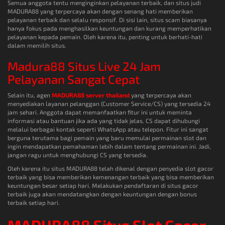
Semua anggota tentu menginginkan pelayanan terbaik, dan situs judi
MADURA88 yang terpercaya akan dengan senang hati memberikan
pelayanan terbaik dan selalu responsif. Di sisi lain, situs scam biasanya
hanya fokus pada menghasilkan keuntungan dan kurang memperhatikan
pelayanan kepada pemain. Oleh karena itu, penting untuk berhati-hati
dalam memilih situs.
Madura88 Situs Live 24 Jam
Pelayanan Sangat Cepat
Selain itu, agen
MADURA88 server thailand
yang terpercaya akan
menyediakan layanan pelanggan (Customer Service/CS) yang tersedia 24
jam sehari. Anggota dapat memanfaatkan fitur ini untuk meminta
informasi atau bantuan jika ada yang tidak jelas. CS dapat dihubungi
melalui berbagai kontak seperti WhatsApp atau telepon. Fitur ini sangat
berguna terutama bagi pemain yang baru memulai permainan slot dan
ingin mendapatkan pemahaman lebih dalam tentang permainan ini. Jadi,
jangan ragu untuk menghubungi CS yang tersedia.
Oleh karena itu situs MADURA88 telah dikenal dengan penyedia slot gacor
terbaik yang bisa memberikan kemenangan terbaik yang bisa memberikan
keuntungan besar setiap hari. Melakukan pendaftaran di situs gacor
terbaik juga akan mendatangkan dengan keuntungan dengan bonus
terbaik setiap hari.