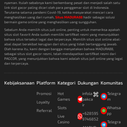
nyaman. Itulah sebabnya kami berkembang pesat dan menjadi salah satu
link slot gacor paling dicari oleh para penggemar slot di Indonesia.
Terutama selama pandemi Covid-19, ketika masyarakat mencari cara
menghasilkan uang dari rumah,
Situs MADURA88
hadir sebagai solusi
bermain game online yang menghasilkan uang sungguhan.
Sebelum Anda memilih situs judi online, penting untuk memeriksa apakah
situs slot favorit Anda sudah memiliki sertifikat resmi yang menunjukkan
bahwa situs tersebut legal dan terpercaya. Memilih situs slot online abal-
abal dapat berakibat kerugian dari situs yang tidak bertanggung jawab.
Oleh karena itu, kami dengan bangga menyatakan bahwa MADURA88,
sebagai situs slot gacor resmi, telah mendapatkan sertifikat resmi dari
PAGCOR, yang menunjukkan bahwa kami adalah situs judi online yang legal
dan terpercaya.
Kebijaksanaan
Platform
Kategori
Dukungan
Komunitas
Promosi
Hot
infola
Telegra
Games
pakca
m
Loyalty
ir
Slots
Whatsa
Referral
+628595
pp
Live
9746852
Casino
Telegra