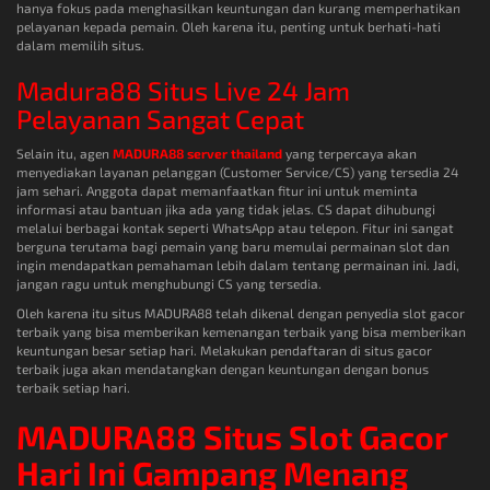
hanya fokus pada menghasilkan keuntungan dan kurang memperhatikan
pelayanan kepada pemain. Oleh karena itu, penting untuk berhati-hati
dalam memilih situs.
Madura88 Situs Live 24 Jam
Pelayanan Sangat Cepat
Selain itu, agen
MADURA88 server thailand
yang terpercaya akan
menyediakan layanan pelanggan (Customer Service/CS) yang tersedia 24
jam sehari. Anggota dapat memanfaatkan fitur ini untuk meminta
informasi atau bantuan jika ada yang tidak jelas. CS dapat dihubungi
melalui berbagai kontak seperti WhatsApp atau telepon. Fitur ini sangat
berguna terutama bagi pemain yang baru memulai permainan slot dan
ingin mendapatkan pemahaman lebih dalam tentang permainan ini. Jadi,
jangan ragu untuk menghubungi CS yang tersedia.
Oleh karena itu situs MADURA88 telah dikenal dengan penyedia slot gacor
terbaik yang bisa memberikan kemenangan terbaik yang bisa memberikan
keuntungan besar setiap hari. Melakukan pendaftaran di situs gacor
terbaik juga akan mendatangkan dengan keuntungan dengan bonus
terbaik setiap hari.
MADURA88 Situs Slot Gacor
Hari Ini Gampang Menang