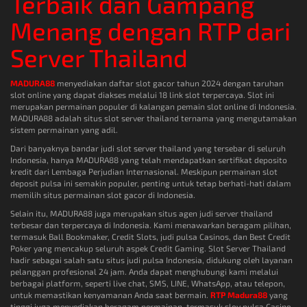
Terbaik dan Gampang
Menang dengan RTP dari
Server Thailand
MADURA88
menyediakan daftar slot gacor tahun 2024 dengan taruhan
slot online yang dapat diakses melalui 18 link slot terpercaya. Slot ini
merupakan permainan populer di kalangan pemain slot online di Indonesia.
MADURA88 adalah situs slot server thailand ternama yang mengutamakan
sistem permainan yang adil.
Dari banyaknya bandar judi slot server thailand yang tersebar di seluruh
Indonesia, hanya MADURA88 yang telah mendapatkan sertifikat deposito
kredit dari Lembaga Perjudian Internasional. Meskipun permainan slot
deposit pulsa ini semakin populer, penting untuk tetap berhati-hati dalam
memilih situs permainan slot gacor di Indonesia.
Selain itu, MADURA88 juga merupakan situs agen judi server thailand
terbesar dan terpercaya di Indonesia. Kami menawarkan beragam pilihan,
termasuk Ball Bookmaker, Credit Slots, judi pulsa Casinos, dan Best Credit
Poker yang mencakup seluruh aspek Credit Gaming. Slot Server Thailand
hadir sebagai salah satu situs judi pulsa Indonesia, didukung oleh layanan
pelanggan profesional 24 jam. Anda dapat menghubungi kami melalui
berbagai platform, seperti live chat, SMS, LINE, WhatsApp, atau telepon,
untuk memastikan kenyamanan Anda saat bermain.
RTP Madura88
yang
tinggi juga menyediakan beragam permainan, termasuk sloy pulsa Casino