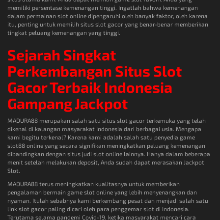
memiliki persentase kemenangan tinggi. Ingatlah bahwa kemenangan
dalam permainan slot online dipengaruhi oleh banyak faktor, oleh karena
itu, penting untuk memilih situs slot gacor yang benar-benar memberikan
tingkat peluang kemenangan yang tinggi.
Sejarah Singkat
Perkembangan Situs Slot
Gacor Terbaik Indonesia
Gampang Jackpot
MADURA88 merupakan salah satu situs slot gacor terkemuka yang telah
dikenal di kalangan masyarakat Indonesia dari berbagai usia. Mengapa
kami begitu terkenal? Karena kami adalah salah satu penyedia game
slot88 online yang secara signifikan meningkatkan peluang kemenangan
dibandingkan dengan situs judi slot online lainnya. Hanya dalam beberapa
menit setelah melakukan deposit, Anda sudah dapat merasakan Jackpot
Slot.
MADURA88 terus meningkatkan kualitasnya untuk memberikan
pengalaman bermain game slot online yang lebih menyenangkan dan
nyaman. Itulah sebabnya kami berkembang pesat dan menjadi salah satu
link slot gacor paling dicari oleh para penggemar slot di Indonesia.
Terutama selama pandemi Covid-19, ketika masyarakat mencari cara