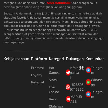
menghasilkan uang dari rumah,
Situs MADURA88
hadir sebagai solusi
bermain game online yang menghasilkan uang sungguhan.
Sebelum Anda memilih situs judi online, penting untuk memeriksa apakah
situs slot favorit Anda sudah memiliki sertifikat resmi yang menunjukkan
bahwa situs tersebut legal dan terpercaya. Memilih situs slot online abal-
abal dapat berakibat kerugian dari situs yang tidak bertanggung jawab.
Oleh karena itu, kami dengan bangga menyatakan bahwa MADURA88,
sebagai situs slot gacor resmi, telah mendapatkan sertifikat resmi dari
PAGCOR, yang menunjukkan bahwa kami adalah situs judi online yang legal
dan terpercaya.
Kebijaksanaan
Platform
Kategori
Dukungan
Komunitas
Promosi
Hot
infola
Telegra
Games
pakca
m
Loyalty
ir
Slots
Whatsa
Referral
+628595
pp
Live
9746852
Casino
Telegra
MADUR
m
Race
A88
Olahraga