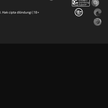
ak cipta dilindungi | 18+