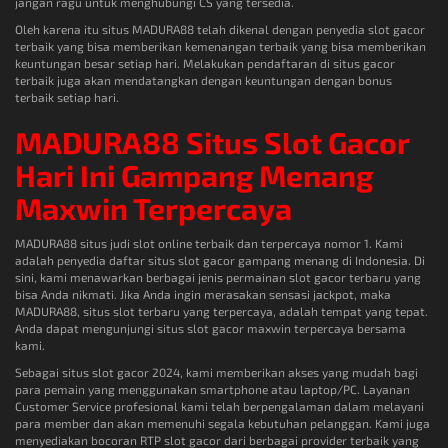
jangan ragu untuk menghubungi CS yang tersedia.
Oleh karena itu situs MADURA88 telah dikenal dengan penyedia slot gacor
terbaik yang bisa memberikan kemenangan terbaik yang bisa memberikan
keuntungan besar setiap hari. Melakukan pendaftaran di situs gacor
terbaik juga akan mendatangkan dengan keuntungan dengan bonus
terbaik setiap hari.
MADURA88 Situs Slot Gacor
Hari Ini Gampang Menang
Maxwin Terpercaya
MADURA88 situs judi slot online terbaik dan terpercaya nomor 1. Kami
adalah penyedia daftar situs slot gacor gampang menang di Indonesia. Di
sini, kami menawarkan berbagai jenis permainan slot gacor terbaru yang
bisa Anda nikmati. Jika Anda ingin merasakan sensasi jackpot, maka
MADURA88, situs slot terbaru yang terpercaya, adalah tempat yang tepat.
Anda dapat mengunjungi situs slot gacor maxwin terpercaya bersama
kami.
Sebagai situs slot gacor 2024, kami memberikan akses yang mudah bagi
para pemain yang menggunakan smartphone atau laptop/PC. Layanan
Customer Service profesional kami telah berpengalaman dalam melayani
para member dan akan memenuhi segala kebutuhan pelanggan. Kami juga
menyediakan bocoran RTP slot gacor dari berbagai provider terbaik yang