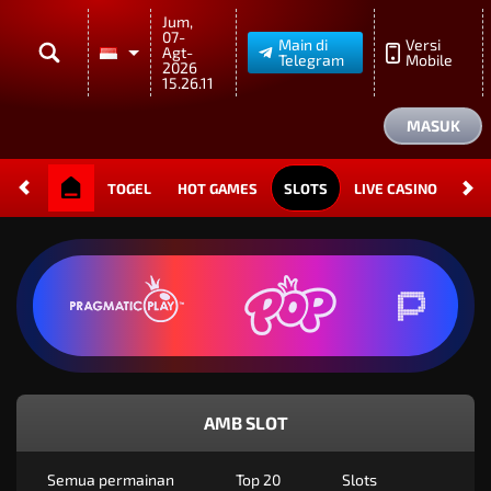
Jum,
07-
Main di
Versi
Agt-
Telegram
Mobile
2026
15.26.11
MASUK
TOGEL
HOT GAMES
SLOTS
LIVE CASINO
RAC
AMB SLOT
Semua permainan
Top 20
Slots