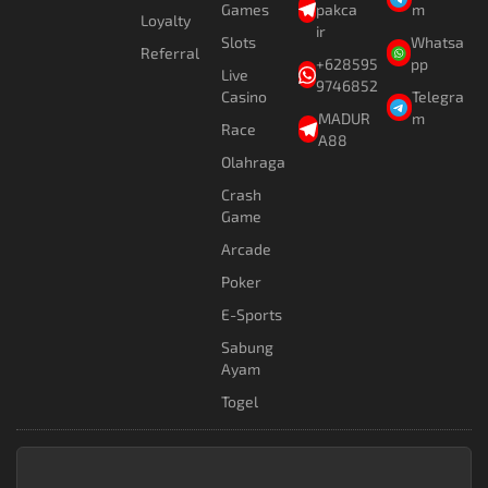
Games
pakca
m
Loyalty
ir
Slots
Whatsa
Referral
+628595
pp
Live
9746852
Casino
Telegra
MADUR
m
Race
A88
Olahraga
Crash
Game
Arcade
Poker
E-Sports
Sabung
Ayam
Togel