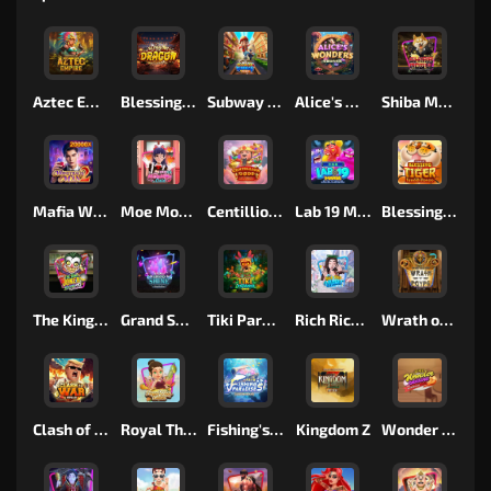
Aztec Empire
Blessing of the Dragon
Subway Runner
Alice's Wonder
Shiba Mogul
Mafia Ways II : Metro Haven Heist
Moe Moe Cute
Centillion Gods
Lab 19 Mania
Blessing of the Tiger
The King Joker
Grand Shine
Tiki Paradise
Rich Rich Water
Wrath of Egypt
Clash of War
Royal Thai Dessert
Fishing's Paradise
Kingdom Z
Wonder Cuisine