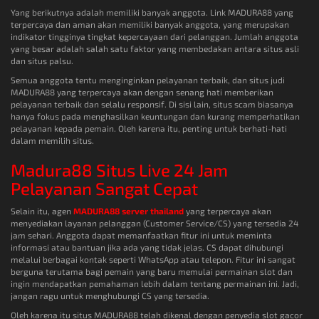
Yang berikutnya adalah memiliki banyak anggota. Link MADURA88 yang
terpercaya dan aman akan memiliki banyak anggota, yang merupakan
indikator tingginya tingkat kepercayaan dari pelanggan. Jumlah anggota
yang besar adalah salah satu faktor yang membedakan antara situs asli
dan situs palsu.
Semua anggota tentu menginginkan pelayanan terbaik, dan situs judi
MADURA88 yang terpercaya akan dengan senang hati memberikan
pelayanan terbaik dan selalu responsif. Di sisi lain, situs scam biasanya
hanya fokus pada menghasilkan keuntungan dan kurang memperhatikan
pelayanan kepada pemain. Oleh karena itu, penting untuk berhati-hati
dalam memilih situs.
Madura88 Situs Live 24 Jam
Pelayanan Sangat Cepat
Selain itu, agen
MADURA88 server thailand
yang terpercaya akan
menyediakan layanan pelanggan (Customer Service/CS) yang tersedia 24
jam sehari. Anggota dapat memanfaatkan fitur ini untuk meminta
informasi atau bantuan jika ada yang tidak jelas. CS dapat dihubungi
melalui berbagai kontak seperti WhatsApp atau telepon. Fitur ini sangat
berguna terutama bagi pemain yang baru memulai permainan slot dan
ingin mendapatkan pemahaman lebih dalam tentang permainan ini. Jadi,
jangan ragu untuk menghubungi CS yang tersedia.
Oleh karena itu situs MADURA88 telah dikenal dengan penyedia slot gacor