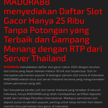
MADURA88
menyediakan Daftar Slot
Gacor Hanya 25 Ribu
Tanpa Potongan yang
Terbaik dan Gampang
Menang dengan RTP dari
Server Thailand
MADURA88
menyediakan daftar slot gacor tahun 2024 dengan taruhan
slot online yang dapat diakses melalui 18 link slot terpercaya. Slot ini
merupakan permainan populer di kalangan pemain slot online di Indonesia.
MADURA88 adalah situs slot server thailand ternama yang mengutamakan
sistem permainan yang adil.
Dari banyaknya bandar judi slot server thailand yang tersebar di seluruh
Indonesia, hanya MADURA88 yang telah mendapatkan sertifikat deposito
kredit dari Lembaga Perjudian Internasional. Meskipun permainan slot
deposit pulsa ini semakin populer, penting untuk tetap berhati-hati dalam
memilih situs permainan slot gacor di Indonesia.