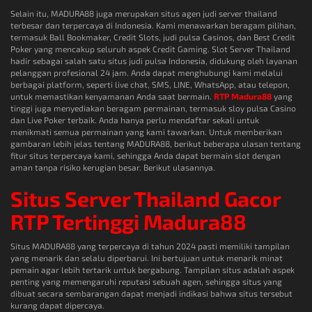
Selain itu, MADURA88 juga merupakan situs agen judi server thailand
terbesar dan terpercaya di Indonesia. Kami menawarkan beragam pilihan,
termasuk Ball Bookmaker, Credit Slots, judi pulsa Casinos, dan Best Credit
Poker yang mencakup seluruh aspek Credit Gaming. Slot Server Thailand
hadir sebagai salah satu situs judi pulsa Indonesia, didukung oleh layanan
pelanggan profesional 24 jam. Anda dapat menghubungi kami melalui
berbagai platform, seperti live chat, SMS, LINE, WhatsApp, atau telepon,
untuk memastikan kenyamanan Anda saat bermain.
RTP Madura88
yang
tinggi juga menyediakan beragam permainan, termasuk sloy pulsa Casino
dan Live Poker terbaik. Anda hanya perlu mendaftar sekali untuk
menikmati semua permainan yang kami tawarkan. Untuk memberikan
gambaran lebih jelas tentang MADURA88, berikut beberapa ulasan tentang
fitur situs terpercaya kami, sehingga Anda dapat bermain slot dengan
aman tanpa risiko kerugian besar. Berikut ulasannya.
Situs Server Thailand Gacor
RTP Tertinggi Madura88
Situs MADURA88 yang terpercaya di tahun 2024 pasti memiliki tampilan
yang menarik dan selalu diperbarui. Ini bertujuan untuk menarik minat
pemain agar lebih tertarik untuk bergabung. Tampilan situs adalah aspek
penting yang memengaruhi reputasi sebuah agen, sehingga situs yang
dibuat secara sembarangan dapat menjadi indikasi bahwa situs tersebut
kurang dapat dipercaya.