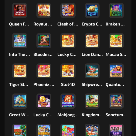
Queen Femida 2
Royale Ace
Clash of Olympus
Crypto Coin
Kraken Queen
Into The Fay: Nixie
Bloodmoon Amazonia
Lucky Cat Slot4D
Lion Dance Slot4D
Macau Slot4D
Tiger Slot4D
Phoenix Slot4D
Slot4D
Shipwrecked Riches
Quantum Of Giza
Great Wall of Meta Dragon
Lucky Coins
Mahjong Style
Kingdom of Luck
Sanctum Of Savanah