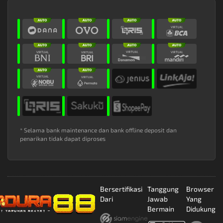
* Selama bank maintenance dan bank offline deposit dan
penarikan tidak dapat diproses
Bersertifikasi
Tanggung
Browser
Dari
Jawab
Yang
Bermain
Didukung