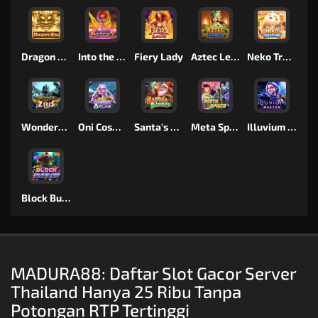
Dragon Wish
Into the Fay: Ashley
Fiery Lady
Aztec Legacy
Neko Treasure
Wonders of Zeus
Oni Cosmic Atlas
Santa's Payday
Meta Space
Illuvium Master
Block Buster
MADURA88: Daftar Slot Gacor Server
Thailand Hanya 25 Ribu Tanpa
Potongan RTP Tertinggi