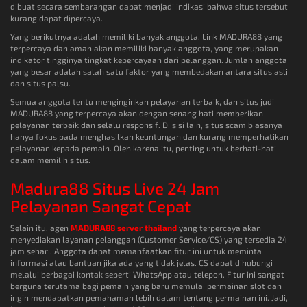
dibuat secara sembarangan dapat menjadi indikasi bahwa situs tersebut
kurang dapat dipercaya.
Yang berikutnya adalah memiliki banyak anggota. Link MADURA88 yang
terpercaya dan aman akan memiliki banyak anggota, yang merupakan
indikator tingginya tingkat kepercayaan dari pelanggan. Jumlah anggota
yang besar adalah salah satu faktor yang membedakan antara situs asli
dan situs palsu.
Semua anggota tentu menginginkan pelayanan terbaik, dan situs judi
MADURA88 yang terpercaya akan dengan senang hati memberikan
pelayanan terbaik dan selalu responsif. Di sisi lain, situs scam biasanya
hanya fokus pada menghasilkan keuntungan dan kurang memperhatikan
pelayanan kepada pemain. Oleh karena itu, penting untuk berhati-hati
dalam memilih situs.
Madura88 Situs Live 24 Jam
Pelayanan Sangat Cepat
Selain itu, agen
MADURA88 server thailand
yang terpercaya akan
menyediakan layanan pelanggan (Customer Service/CS) yang tersedia 24
jam sehari. Anggota dapat memanfaatkan fitur ini untuk meminta
informasi atau bantuan jika ada yang tidak jelas. CS dapat dihubungi
melalui berbagai kontak seperti WhatsApp atau telepon. Fitur ini sangat
berguna terutama bagi pemain yang baru memulai permainan slot dan
ingin mendapatkan pemahaman lebih dalam tentang permainan ini. Jadi,