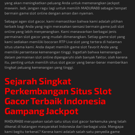
yang akan meningkatkan peluang Anda untuk memenangkan jackpot
maxwin. Jadi, jangan ragu lagi untuk memilih MADURA88 sebagai tempat
bermain game slot online dengan aman dan nyaman.
Sebagai agen slot gacor, kami memastikan bahwa kami adalah pilihan
terbaik bagi Anda yang ingin merasakan sensasi bermain game judi slot
online yang lebih menyenangkan. Kami menawarkan berbagai jenis
permainan slot gacor yang mudah dimenangkan. Setiap game slot yang
kami sediakan memiliki bocoran RTP Live slot yang tertera di halaman
situs utama kami. Anda dapat memilih game slot favorit Anda yang
memiliki persentase kemenangan tinggi. Ingatlah bahwa kemenangan
dalam permainan slot online dipengaruhi oleh banyak faktor, oleh karena
itu, penting untuk memilih situs slot gacor yang benar-benar memberikan
tingkat peluang kemenangan yang tinggi.
Sejarah Singkat
Perkembangan Situs Slot
Gacor Terbaik Indonesia
Gampang Jackpot
MADURA88 merupakan salah satu situs slot gacor terkemuka yang telah
dikenal di kalangan masyarakat Indonesia dari berbagai usia. Mengapa
kami begitu terkenal? Karena kami adalah salah satu penyedia game