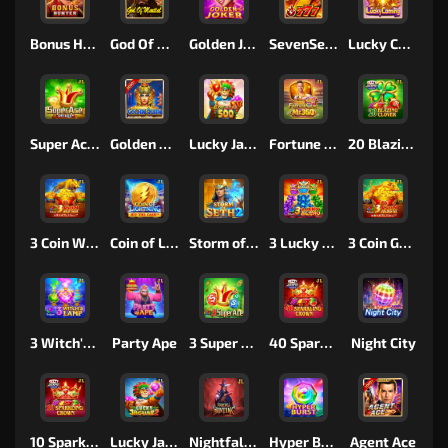
Bonus Hunter
God Of Martial
Golden Joker
SevenSevenSeven
Lucky Coming
Super Ace Deluxe
Golden Queen
Lucky Jaguar 500
Fortune Gems Legend
20 Blazing Clover
3 Coin Wild Tiger
Coin of Lightning
Storm of Seth 2
3 Lucky Baozhu
3 Coin Golden OX
3 Witch's Lamp
Party Ape
3 Super Ace
40 Sparkling Crown
Night City
10 Sparkling Crown
Lucky Jaguar 2
Nightfall Hunting
Hyper Burst
Agent Ace