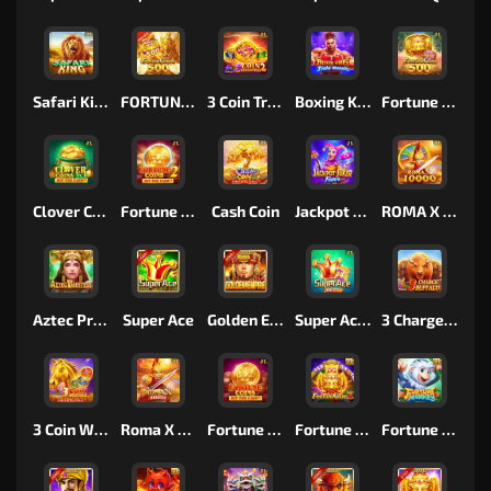
Safari King
FORTUNE GARUDA 500
3 Coin Treasures 2
Boxing King Title Match
Fortune Gems 500
Clover Coins 3x3
Fortune Coins 2
Cash Coin
Jackpot Joker FEVER
ROMA X 10000
Aztec Priestess
Super Ace
Golden Empire
Super Ace Joker
3 Charge Buffalo
3 Coin Wild Horse
Roma X Deluxe
Fortune Coins
Fortune Gems 2
Fortune Monkey