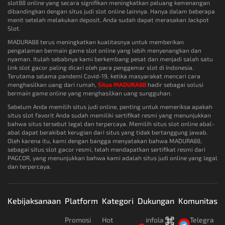
slot88 online yang secara signifikan meningkatkan peluang kemenangan
dibandingkan dengan situs judi slot online lainnya. Hanya dalam beberapa
menit setelah melakukan deposit, Anda sudah dapat merasakan Jackpot
Slot.
MADURA88 terus meningkatkan kualitasnya untuk memberikan
pengalaman bermain game slot online yang lebih menyenangkan dan
nyaman. Itulah sebabnya kami berkembang pesat dan menjadi salah satu
link slot gacor paling dicari oleh para penggemar slot di Indonesia.
Terutama selama pandemi Covid-19, ketika masyarakat mencari cara
menghasilkan uang dari rumah,
Situs MADURA88
hadir sebagai solusi
bermain game online yang menghasilkan uang sungguhan.
Sebelum Anda memilih situs judi online, penting untuk memeriksa apakah
situs slot favorit Anda sudah memiliki sertifikat resmi yang menunjukkan
bahwa situs tersebut legal dan terpercaya. Memilih situs slot online abal-
abal dapat berakibat kerugian dari situs yang tidak bertanggung jawab.
Oleh karena itu, kami dengan bangga menyatakan bahwa MADURA88,
sebagai situs slot gacor resmi, telah mendapatkan sertifikat resmi dari
PAGCOR, yang menunjukkan bahwa kami adalah situs judi online yang legal
dan terpercaya.
Kebijaksanaan
Platform
Kategori
Dukungan
Komunitas
Promosi
Hot
infola
Telegra