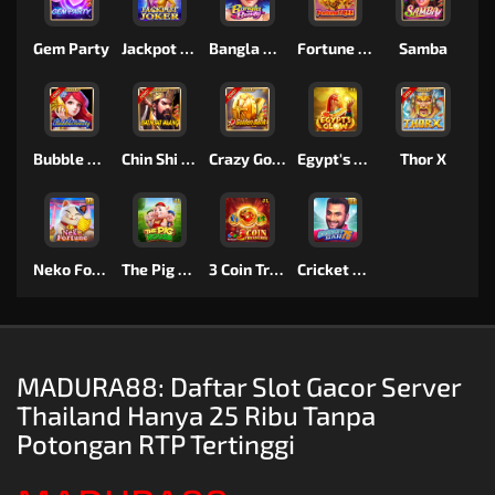
Gem Party
Jackpot Joker
Bangla Beauty
Fortune Tree
Samba
Bubble Beauty
Chin Shi Huang
Crazy Golden Bank
Egypt's Glow
Thor X
Neko Fortune
The Pig House
3 Coin Treasures
Cricket Sah 75
MADURA88: Daftar Slot Gacor Server
Thailand Hanya 25 Ribu Tanpa
Potongan RTP Tertinggi