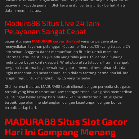
pelayanan kepada pemain. Oleh karena itu, penting untuk berhati-hati
dalam memilih situs.
Madura88 Situs Live 24 Jam
Pelayanan Sangat Cepat
Selain itu, agen
MADURA88 server thailand
yang terpercaya akan
menyediakan layanan pelanggan (Customer Service/CS) yang tersedia 24
jam sehari. Anggota dapat memanfaatkan fitur ini untuk meminta
informasi atau bantuan jika ada yang tidak jelas. CS dapat dihubungi
melalui berbagai kontak seperti WhatsApp atau telepon. Fitur ini sangat
berguna terutama bagi pemain yang baru memulai permainan slot dan
ingin mendapatkan pemahaman lebih dalam tentang permainan ini. Jadi,
jangan ragu untuk menghubungi CS yang tersedia.
Oleh karena itu situs MADURA88 telah dikenal dengan penyedia slot gacor
terbaik yang bisa memberikan kemenangan terbaik yang bisa memberikan
keuntungan besar setiap hari. Melakukan pendaftaran di situs gacor
terbaik juga akan mendatangkan dengan keuntungan dengan bonus
terbaik setiap hari.
MADURA88 Situs Slot Gacor
Hari Ini Gampang Menang