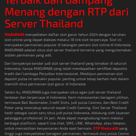
Menang dengan RTP dari
Server Thailand
MADURA88
menyediakan daftar slot gacor tahun 2024 dengan taruhan
slot online yang dapat diakses melalui 18 link slot terpercaya. Slot ini
merupakan permainan populer di kalangan pemain slot online di Indonesia.
MADURA88 adalah situs slot server thailand ternama yang mengutamakan
sistem permainan yang adil.
Dari banyaknya bandar judi slot server thailand yang tersebar di seluruh
Indonesia, hanya MADURA88 yang telah mendapatkan sertifikat deposito
kredit dari Lembaga Perjudian Internasional. Meskipun permainan slot
deposit pulsa ini semakin populer, penting untuk tetap berhati-hati dalam
memilih situs permainan slot gacor di Indonesia.
Selain itu, MADURA88 juga merupakan situs agen judi server thailand
terbesar dan terpercaya di Indonesia. Kami menawarkan beragam pilihan,
termasuk Ball Bookmaker, Credit Slots, judi pulsa Casinos, dan Best Credit
Poker yang mencakup seluruh aspek Credit Gaming. Slot Server Thailand
hadir sebagai salah satu situs judi pulsa Indonesia, didukung oleh layanan
pelanggan profesional 24 jam. Anda dapat menghubungi kami melalui
berbagai platform, seperti live chat, SMS, LINE, WhatsApp, atau telepon,
untuk memastikan kenyamanan Anda saat bermain.
RTP Madura88
yang
tinggi juga menyediakan beragam permainan, termasuk sloy pulsa Casino