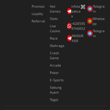
Promosi
Hot
infola
Telegra
Games
pakca
m
Loyalty
ir
Slots
Whatsa
Referral
+628595
pp
Live
9746852
Casino
Telegra
MADUR
m
Race
A88
Olahraga
Crash
Game
Arcade
Poker
E-Sports
Sabung
Ayam
Togel