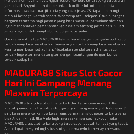
menyediakan layanan pelanggan (Customer Service/CS) yang tersedia 24
jam sehari. Anggota dapat memanfaatkan fitur ini untuk meminta
informasi atau bantuan jika ada yang tidak jelas. CS dapat dihubungi
melalui berbagai kontak seperti WhatsApp atau telepon. Fitur ini sangat
berguna terutama bagi pemain yang baru memulai permainan slot dan
ingin mendapatkan pemahaman lebih dalam tentang permainan ini. Jadi,
jangan ragu untuk menghubungi CS yang tersedia.
Oleh karena itu situs MADURA88 telah dikenal dengan penyedia slot gacor
terbaik yang bisa memberikan kemenangan terbaik yang bisa memberikan
keuntungan besar setiap hari. Melakukan pendaftaran di situs gacor
terbaik juga akan mendatangkan dengan keuntungan dengan bonus
terbaik setiap hari.
MADURA88 Situs Slot Gacor
Hari Ini Gampang Menang
Maxwin Terpercaya
MADURA88 situs judi slot online terbaik dan terpercaya nomor 1. Kami
adalah penyedia daftar situs slot gacor gampang menang di Indonesia. Di
sini, kami menawarkan berbagai jenis permainan slot gacor terbaru yang
bisa Anda nikmati. Jika Anda ingin merasakan sensasi jackpot, maka
MADURA88, situs slot terbaru yang terpercaya, adalah tempat yang tepat.
Anda dapat mengunjungi situs slot gacor maxwin terpercaya bersama
kami.