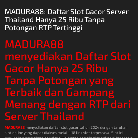
MADURA88: Daftar Slot Gacor Server
Thailand Hanya 25 Ribu Tanpa
Potongan RTP Tertinggi
MADURA88
menyediakan Daftar Slot
Gacor Hanya 25 Ribu
Tanpa Potongan yang
Terbaik dan Gampang
Menang dengan RTP dari
Server Thailand
MADURA88
menyediakan daftar slot gacor tahun 2024 dengan taruhan
slot online yang dapat diakses melalui 18 link slot terpercaya. Slot ini
merupakan permainan populer di kalangan pemain slot online di Indonesia.