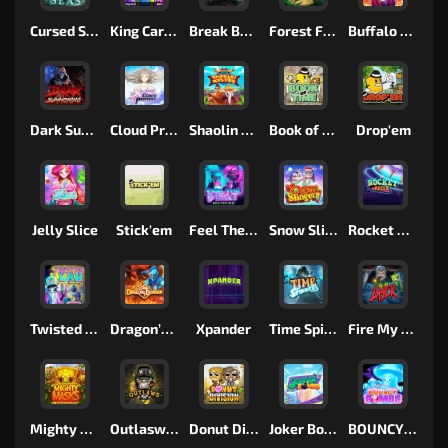
Cursed Seas
King Carrot
Break Bones
Forest Fortune
Buffalo Stack'n'Sync
Dark Summoning
Cloud Princess
Shaolin Master
Book of Time
Drop'em
Jelly Slice
Stick'em
Feel The Beat
Snow Slingers
Rocket Reels
Twisted Lab
Dragon’s Domain
Xpander
Time Spinners
Fire My Laser
Mighty Masks
Outlasw Inc
Donut Division
Joker Bombs
BOUNCY BOMBS