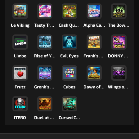
Le Viking
Tasty Treats
Cash Quest
Alpha Eagle
The Bowery Boys
Limbo
Rise of Ymir
Evil Eyes
Frank's Farm
DONNY DOUGH
Frutz
Gronk's Gems
Cubes
Dawn of Kings
Wings of Horus
ITERO
Duel at Dawn
Cursed Crypt