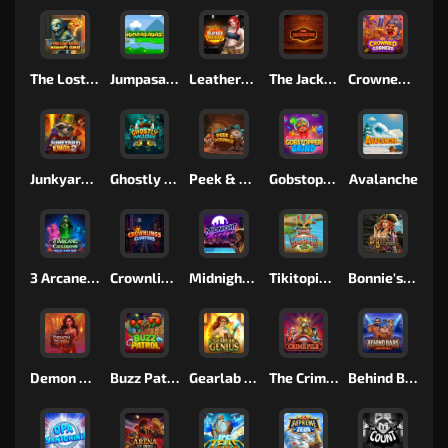
The Lost Book of Mummy’s Curse
Jumpasaurs
Leatherheads
The Jack & Rose
Crowned Corners
Junkyard Kings 2
Ghostly Hallows
Peek & Pounce
Gobstopper Grind
Avalanche
3 Arcane Cauldrons
Crownlings Clusters
Midnight Mirage
Tikitopia BoosterBelt
Bonnie's Buccaneers
Demon Queen
Buzz Patrol
Gearlab Genius
The Crime File
Behind Bars: Masterplan