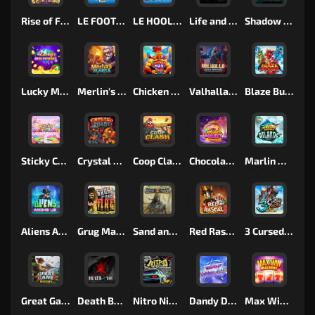
Rise of Fortuna
LE FOOTBALL FAN
LE HOOLIGAN
Life and Death
Shadow Treasure
Lucky Multifruit
Merlin's Mania
Chicken Man
Valhalla: Wild Winter
Blaze Buddies
Sticky Candyland
Crystal Robot
Coop Clash
Chocolate Rocket
Marlin Masters Atlantis
Aliens Among Us
Grug Make Fire
Sand and Ashes
Red Rascal™
3 Cursed Chests™
Great Game Rockies
Death Becomes You
Nitro Nights
Dandy Diamonds
Max Win Machine