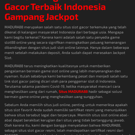
Gacor Terbaik Indonesia
Gampang Jackpot
MADURA88 merupakan salah satu situs slot gacor terkemuka yang telah
dikenal di kalangan masyarakat Indonesia dari berbagai usia. Mengapa
kami begitu terkenal? Karena kami adalah salah satu penyedia game
slot88 online yang secara signifikan meningkatkan peluang kemenangan
dibandingkan dengan situs judi slot online lainnya. Hanya dalam beberapa
menit setelah melakukan deposit, Anda sudah dapat merasakan Jackpot
Slot.
MADURA88 terus meningkatkan kualitasnya untuk memberikan
pengalaman bermain game slot online yang lebih menyenangkan dan
nyaman. Itulah sebabnya kami berkembang pesat dan menjadi salah satu
link slot gacor paling dicari oleh para penggemar slot di Indonesia.
Terutama selama pandemi Covid-19, ketika masyarakat mencari cara
menghasilkan uang dari rumah,
Situs MADURA88
hadir sebagai solusi
bermain game online yang menghasilkan uang sungguhan.
Sebelum Anda memilih situs judi online, penting untuk memeriksa apakah
situs slot favorit Anda sudah memiliki sertifikat resmi yang menunjukkan
bahwa situs tersebut legal dan terpercaya. Memilih situs slot online abal-
abal dapat berakibat kerugian dari situs yang tidak bertanggung jawab.
Oleh karena itu, kami dengan bangga menyatakan bahwa MADURA88,
sebagai situs slot gacor resmi, telah mendapatkan sertifikat resmi dari