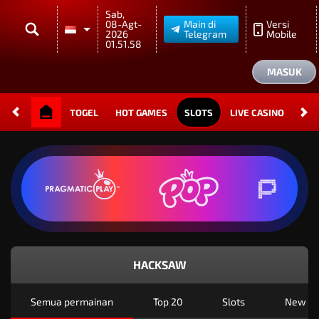
Sab,
08-Agt-
Main di
Versi
2026
Telegram
Mobile
01.51.58
MASUK
TOGEL
HOT GAMES
SLOTS
LIVE CASINO
RAC
HACKSAW
Semua permainan
Top 20
Slots
New