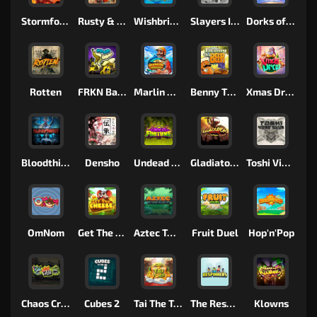
Stormforged
Rusty & Curly
Wishbringer
Slayers Inc
Dorks of The Deep
Rotten
FRKN Bananas
Marlin Master
Benny The Beer
Xmas Drop
Bloodthirst
Densho
Undead Fortune
Gladiator Legends
Toshi Video Club
OmNom
Get The Cheese
Aztec Twist
Fruit Duel
Hop'n'Pop
Chaos Crew
Cubes 2
Tai The Toad
The Respinners
Klowns