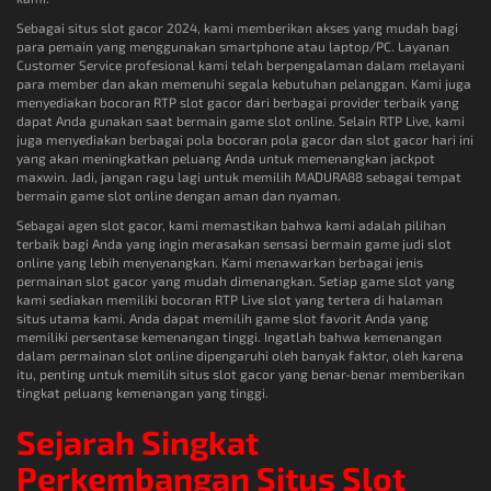
Sebagai situs slot gacor 2024, kami memberikan akses yang mudah bagi
para pemain yang menggunakan smartphone atau laptop/PC. Layanan
Customer Service profesional kami telah berpengalaman dalam melayani
para member dan akan memenuhi segala kebutuhan pelanggan. Kami juga
menyediakan bocoran RTP slot gacor dari berbagai provider terbaik yang
dapat Anda gunakan saat bermain game slot online. Selain RTP Live, kami
juga menyediakan berbagai pola bocoran pola gacor dan slot gacor hari ini
yang akan meningkatkan peluang Anda untuk memenangkan jackpot
maxwin. Jadi, jangan ragu lagi untuk memilih MADURA88 sebagai tempat
bermain game slot online dengan aman dan nyaman.
Sebagai agen slot gacor, kami memastikan bahwa kami adalah pilihan
terbaik bagi Anda yang ingin merasakan sensasi bermain game judi slot
online yang lebih menyenangkan. Kami menawarkan berbagai jenis
permainan slot gacor yang mudah dimenangkan. Setiap game slot yang
kami sediakan memiliki bocoran RTP Live slot yang tertera di halaman
situs utama kami. Anda dapat memilih game slot favorit Anda yang
memiliki persentase kemenangan tinggi. Ingatlah bahwa kemenangan
dalam permainan slot online dipengaruhi oleh banyak faktor, oleh karena
itu, penting untuk memilih situs slot gacor yang benar-benar memberikan
tingkat peluang kemenangan yang tinggi.
Sejarah Singkat
Perkembangan Situs Slot