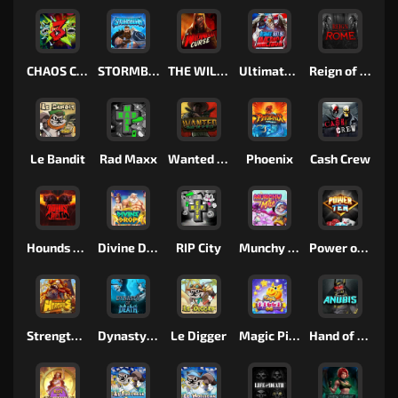
CHAOS CREW 3
STORMBORN
THE WILDWOOD CURSE
Ultimate Slot of America
Reign of Rome
Le Bandit
Rad Maxx
Wanted Dead or a Wild
Phoenix
Cash Crew
Hounds Of Hell
Divine Drop
RIP City
Munchy Milo
Power of 10
Strength Of Hercules
Dynasty of Death
Le Digger
Magic Piggy OG
Hand of Anubis