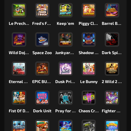
Le Prechaun
Fred's Food Truck
Keep 'em
Piggy Cluster Hunt
Barrel Bonanza
Wild Dojo Strike
Space Zoo
Junkyard Kings
Shadow Strike
Dark Spiral
Eternal Duel
EPIC BULLETS & BOUNTY
Dusk Princess
Le Bunny
2 Wild 2 Die
Fist Of Destruction
Dork Unit
Pray for Three
Chaos Crew 2
Fighter Pit