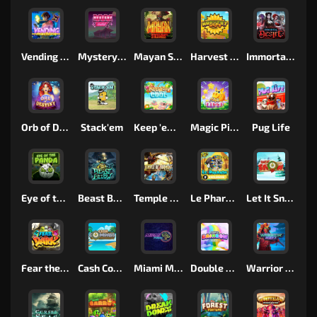
Vending Machine
Mystery Motel
Mayan Stackways
Harvest Wilds
Immortal Desire
Orb of Destiny
Stack'em
Keep 'em Cool
Magic Piggy
Pug Life
Eye of the Panda
Beast Below
Temple of Torment
Le Pharaoh
Let It Snow
Fear the Dark
Cash Compass
Miami Multiplier
Double Rainbow
Warrior Ways