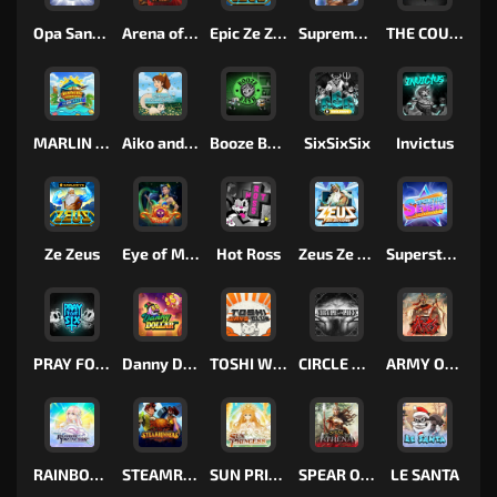
Opa Santorini!
Arena of Iron
Epic Ze Zeus
Supreme Zeus
THE COUNT
MARLIN MASTERS: THE BIG HAUL
Aiko and the Wind Spirit
Booze Bash
SixSixSix
Invictus
Ze Zeus
Eye of Medusa
Hot Ross
Zeus Ze Zecond
Superstar Sevens
PRAY FOR SIX
Danny Dollar
TOSHI WAYS CLUB
CIRCLE OF LIFE
ARMY OF ARES
RAINBOW PRINCESS
STEAMRUNNERS
SUN PRINCESS
SPEAR OF ATHENA
LE SANTA