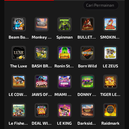
Beam Boys
Monkey Frenzy 2: Boss is Here!
Spinman
BULLETS AND BOUNTY
SMOKING DRAGON
The Luxe
BASH BROS
Ronin Stackways
Born Wild
LE ZEUS
LE COWBOY
JAWS OF JUSTICE
MIAMI MAYHEM
DONNY AND DANNY
TIGER LEGENDS
Le Fisherman
DEAL WITH DEATH
LE KING
Darkside Prairie: Magical Beast
Raidmark