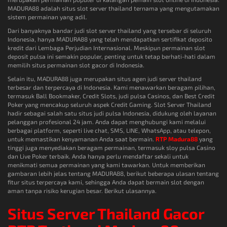
MADURA88 adalah situs slot server thailand ternama yang mengutamakan
sistem permainan yang adil.
Dari banyaknya bandar judi slot server thailand yang tersebar di seluruh
Indonesia, hanya MADURA88 yang telah mendapatkan sertifikat deposito
kredit dari Lembaga Perjudian Internasional. Meskipun permainan slot
deposit pulsa ini semakin populer, penting untuk tetap berhati-hati dalam
memilih situs permainan slot gacor di Indonesia.
Selain itu, MADURA88 juga merupakan situs agen judi server thailand
terbesar dan terpercaya di Indonesia. Kami menawarkan beragam pilihan,
termasuk Ball Bookmaker, Credit Slots, judi pulsa Casinos, dan Best Credit
Poker yang mencakup seluruh aspek Credit Gaming. Slot Server Thailand
hadir sebagai salah satu situs judi pulsa Indonesia, didukung oleh layanan
pelanggan profesional 24 jam. Anda dapat menghubungi kami melalui
berbagai platform, seperti live chat, SMS, LINE, WhatsApp, atau telepon,
untuk memastikan kenyamanan Anda saat bermain.
RTP Madura88
yang
tinggi juga menyediakan beragam permainan, termasuk sloy pulsa Casino
dan Live Poker terbaik. Anda hanya perlu mendaftar sekali untuk
menikmati semua permainan yang kami tawarkan. Untuk memberikan
gambaran lebih jelas tentang MADURA88, berikut beberapa ulasan tentang
fitur situs terpercaya kami, sehingga Anda dapat bermain slot dengan
aman tanpa risiko kerugian besar. Berikut ulasannya.
Situs Server Thailand Gacor