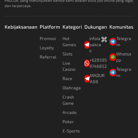
PAGCOR, yang menunjukkan bahwa kami adalah situs judi online yang legal
dan terpercaya.
Kebijaksanaan
Platform
Kategori
Dukungan
Komunitas
Promosi
Hot
infola
Telegra
Games
pakca
m
Loyalty
ir
Slots
Whatsa
Referral
+628595
pp
Live
9746852
Casino
Telegra
MADUR
m
Race
A88
Olahraga
Crash
Game
Arcade
Poker
E-Sports